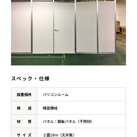
スペック・仕様
設置
個所
パソコンルーム
用途
精密機械
材質
パネル：鋼板パネル（不燃材）
サイズ
２面10ｍ（天井無）